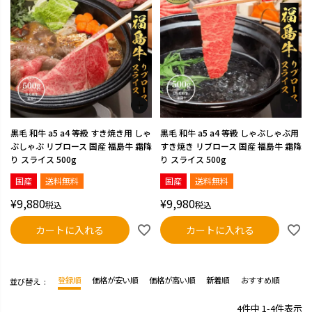
黒毛 和牛 a5 a4 等級 すき焼き用 しゃ
黒毛 和牛 a5 a4 等級 しゃぶしゃぶ用
ぶしゃぶ リブロース 国産 福島牛 霜降
すき焼き リブロース 国産 福島牛 霜降
り スライス 500g
り スライス 500g
国産
送料無料
国産
送料無料
¥
9,880
¥
9,980
税込
税込
カートに入れる
カートに入れる
登録順
価格が安い順
価格が高い順
新着順
おすすめ順
並び替え
4
件中
1
-
4
件表示