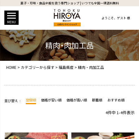
菓子・珍味・食品全般を扱う専門ショップ | いつでも全国一律送料無料
ようこそ、
ゲスト 様
MENU
精肉・肉加工品
HOME
カテゴリーから探す
福島県産
精肉・肉加工品
登録順
価格が安い順
価格が高い順
新着順
おすすめ順
並び替え
4
件中
1
-
4
件表示