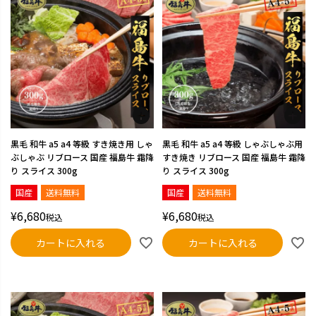
黒毛 和牛 a5 a4 等級 すき焼き用 しゃ
黒毛 和牛 a5 a4 等級 しゃぶしゃぶ用
ぶしゃぶ リブロース 国産 福島牛 霜降
すき焼き リブロース 国産 福島牛 霜降
り スライス 300g
り スライス 300g
国産
送料無料
国産
送料無料
¥
6,680
¥
6,680
税込
税込
カートに入れる
カートに入れる