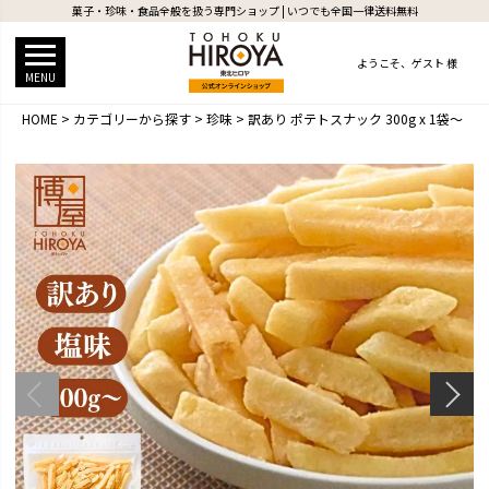
菓子・珍味・食品全般を扱う専門ショップ | いつでも全国一律送料無料
ようこそ、
ゲスト 様
MENU
HOME
カテゴリーから探す
珍味
訳あり ポテトスナック 300g x 1袋～