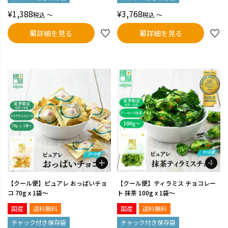
¥
1,388
¥
3,768
税込
〜
税込
〜
詳細を見る
詳細を見る
【クール便】ピュアレ おっぱいチョ
【クール便】ティラミス チョコレー
コ 70g x 1袋～
ト 抹茶 100g x 1袋～
国産
送料無料
国産
送料無料
チャック付き保存袋
チャック付き保存袋