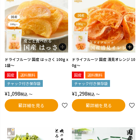
ドライフルーツ 国産 はっさく 100g x
ドライフルーツ 国産 清見オレンジ 10
1袋～
0g～
国産
送料無料
国産
送料無料
チャック付き保存袋
チャック付き保存袋
¥
1,098
¥
1,298
税込
〜
税込
〜
詳細を見る
詳細を見る