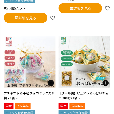
¥
2,498
詳細を見る
税込
〜
詳細を見る
プチギフト お手軽 チョコミックス 8
【クール便】ピュアレ おっぱいチョ
個 x 1袋～
コ 300g x 1袋～
国産
送料無料
国産
送料無料
チャック付き保存袋
チャック付き保存袋