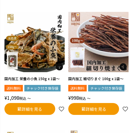
国内加工 栄養の小魚 150g x 1袋～
国内加工 細切りまぐ 100g x 1袋～
送料無料
チャック付き保存袋
送料無料
チャック付き保存袋
¥
1,098
¥
998
税込
〜
税込
〜
詳細を見る
詳細を見る