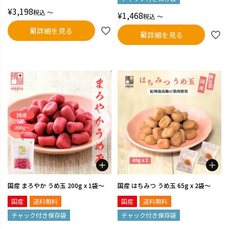
¥
3,198
税込
〜
¥
1,468
税込
〜
詳細を見る
詳細を見る
国産 まろやか うめ玉 200g x 1袋～
国産 はちみつ うめ玉 65g x 2袋～
国産
送料無料
国産
送料無料
チャック付き保存袋
チャック付き保存袋