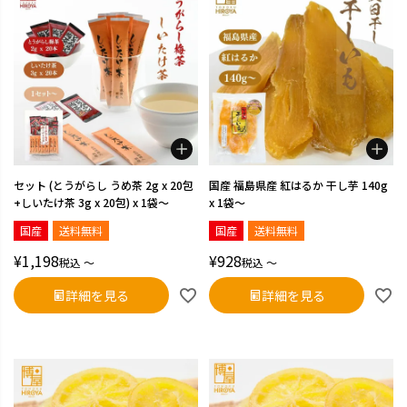
セット (とうがらし うめ茶 2g x 20包
国産 福島県産 紅はるか 干し芋 140g
+しいたけ茶 3g x 20包) x 1袋～
x 1袋～
国産
送料無料
国産
送料無料
¥
1,198
¥
928
税込
〜
税込
〜
詳細を見る
詳細を見る