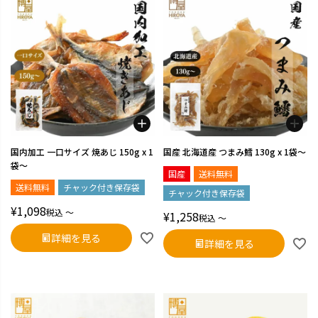
国内加工 一口サイズ 焼あじ 150g x 1
国産 北海道産 つまみ鱈 130g x 1袋～
袋～
国産
送料無料
送料無料
チャック付き保存袋
チャック付き保存袋
¥
1,098
税込
〜
¥
1,258
税込
〜
詳細を見る
詳細を見る