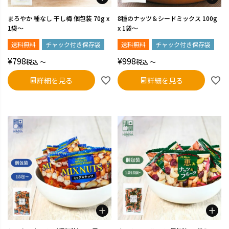
まろやか 種なし 干し梅 個包装 70g x
8種のナッツ＆シードミックス 100g
1袋～
x 1袋～
送料無料
チャック付き保存袋
送料無料
チャック付き保存袋
¥
798
¥
998
税込
〜
税込
〜
詳細を見る
詳細を見る