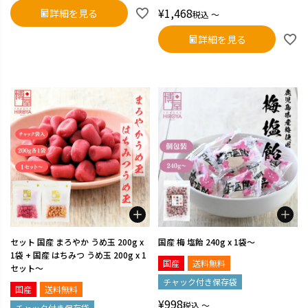
¥
1,468
詳細を見る
税込
〜
詳細を見る
セット 国産 まろやか うめ玉 200g x
国産 梅 塩飴 240g x 1袋～
1袋 + 国産 はちみつ うめ玉 200g x 1
国産
送料無料
セット～
チャック付き保存袋
国産
送料無料
¥
998
税込
〜
チャック付き保存袋