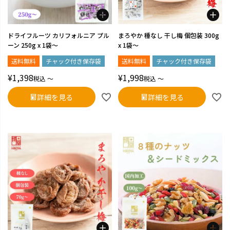
ドライフルーツ カリフォルニア プル
まろやか 種なし 干し梅 個包装 300g
ーン 250g x 1袋～
x 1袋～
送料無料
チャック付き保存袋
送料無料
チャック付き保存袋
¥
1,398
¥
1,998
税込
〜
税込
〜
詳細を見る
詳細を見る