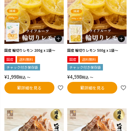
国産 輪切りレモン 200g x 1袋～
国産 輪切りレモン 500g x 1袋～
国産
送料無料
国産
送料無料
チャック付き保存袋
チャック付き保存袋
¥
1,998
¥
4,598
税込
〜
税込
〜
詳細を見る
詳細を見る