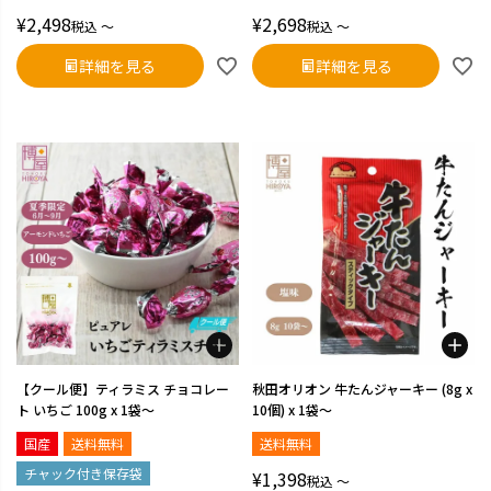
¥
2,498
¥
2,698
税込
〜
税込
〜
詳細を見る
詳細を見る
【クール便】ティラミス チョコレー
秋田オリオン 牛たんジャーキー (8g x
ト いちご 100g x 1袋～
10個) x 1袋～
国産
送料無料
送料無料
チャック付き保存袋
¥
1,398
税込
〜