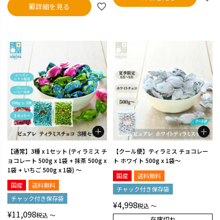
詳細を見る
【通常】3種 x 1セット (ティラミス チ
【クール便】ティラミス チョコレー
ョコレート 500g x 1袋 + 抹茶 500g x
ト ホワイト 500g x 1袋～
1袋 + いちご 500g x 1袋) ～
国産
送料無料
国産
送料無料
チャック付き保存袋
チャック付き保存袋
¥
4,998
税込
〜
¥
11,098
税込
〜
在庫切れ