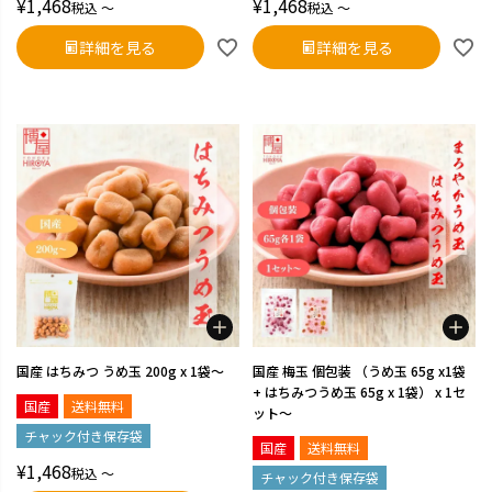
¥
1,468
¥
1,468
税込
〜
税込
〜
詳細を見る
詳細を見る
国産 はちみつ うめ玉 200g x 1袋～
国産 梅玉 個包装 （うめ玉 65g x1袋
+ はちみつうめ玉 65g x 1袋） x 1セ
国産
送料無料
ット～
チャック付き保存袋
国産
送料無料
¥
1,468
税込
〜
チャック付き保存袋