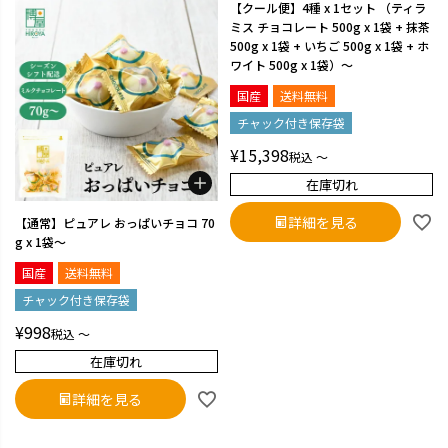
【クール便】4種 x 1セット （ティラ
ミス チョコレート 500g x 1袋 + 抹茶
500g x 1袋 + いちご 500g x 1袋 + ホ
ワイト 500g x 1袋）～
国産
送料無料
チャック付き保存袋
¥
15,398
税込
〜
在庫切れ
詳細を見る
【通常】ピュアレ おっぱいチョコ 70
g x 1袋～
国産
送料無料
チャック付き保存袋
¥
998
税込
〜
在庫切れ
詳細を見る