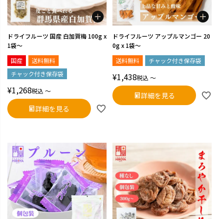
ドライフルーツ 国産 白加賀梅 100g x
ドライフルーツ アップルマンゴー 20
1袋～
0g x 1袋～
国産
送料無料
送料無料
チャック付き保存袋
チャック付き保存袋
¥
1,438
税込
〜
¥
1,268
税込
〜
詳細を見る
詳細を見る