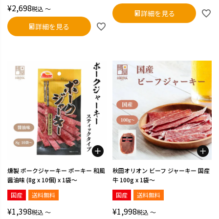
¥
2,698
税込
〜
詳細を見る
詳細を見る
燻製 ポークジャーキー ポーキー 和風
秋田オリオン ビーフ ジャーキー 国産
醤油味 (8g x 10個) x 1袋～
牛 100g x 1袋～
国産
送料無料
国産
送料無料
¥
1,398
¥
1,998
税込
〜
税込
〜