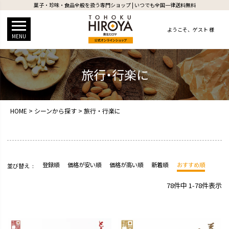
菓子・珍味・食品全般を扱う専門ショップ | いつでも全国一律送料無料
ようこそ、
ゲスト 様
MENU
旅行・行楽に
HOME
シーンから探す
旅行・行楽に
登録順
価格が安い順
価格が高い順
新着順
おすすめ順
並び替え
78
件中
1
-
78
件表示