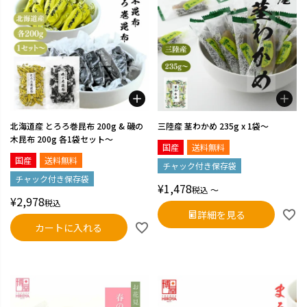
北海道産 とろろ巻昆布 200g & 磯の
三陸産 茎わかめ 235g x 1袋～
木昆布 200g 各1袋セット～
国産
送料無料
国産
送料無料
チャック付き保存袋
チャック付き保存袋
¥
1,478
税込
〜
¥
2,978
税込
詳細を見る
カートに入れる