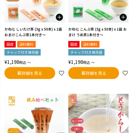
かね七 しいたけ茶 (3g x 50本) x 1袋
かね七 こんぶ茶 (3g x 50本) x 1袋 お
おまけこんぶ茶1本付き～
まけ うめ茶1本付き～
国産
送料無料
国産
送料無料
チャック付き保存袋
チャック付き保存袋
¥
1,198
¥
1,198
税込
〜
税込
〜
詳細を見る
詳細を見る