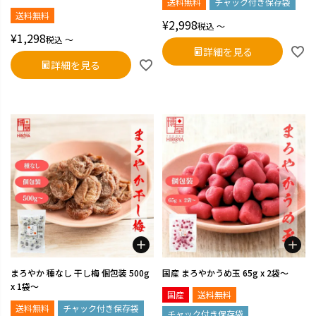
送料無料
チャック付き保存袋
送料無料
¥
2,998
税込
〜
¥
1,298
税込
〜
詳細を見る
詳細を見る
まろやか 種なし 干し梅 個包装 500g
国産 まろやかうめ玉 65g x 2袋～
x 1袋～
国産
送料無料
送料無料
チャック付き保存袋
チャック付き保存袋