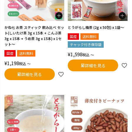
かね七 お茶 スティック 飲み比べ セッ
とうがらし梅茶 (2g x 50包) x 1袋～
ト(しいたけ茶 3g x 15本 + こんぶ茶
国産
送料無料
3g x 15本 + うめ茶 3g x 15本) x 1セ
ット～
チャック付き保存袋
¥
1,598
国産
送料無料
税込
〜
¥
1,198
税込
〜
詳細を見る
詳細を見る