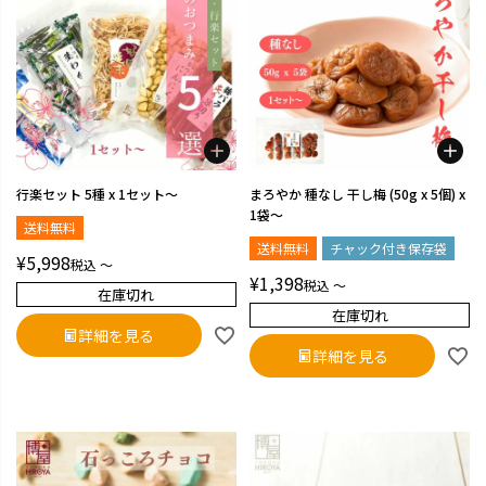
行楽セット 5種 x 1セット～
まろやか 種なし 干し梅 (50g x 5個) x
1袋～
送料無料
送料無料
チャック付き保存袋
¥
5,998
税込
〜
¥
1,398
税込
〜
在庫切れ
在庫切れ
詳細を見る
詳細を見る