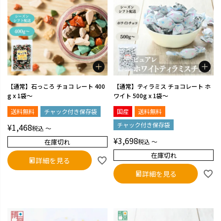
【通常】石っころ チョコ レート 400
【通常】ティラミス チョコレート ホ
g x 1袋～
ワイト 500g x 1袋～
送料無料
チャック付き保存袋
国産
送料無料
チャック付き保存袋
¥
1,468
税込
〜
¥
3,698
在庫切れ
税込
〜
在庫切れ
詳細を見る
詳細を見る