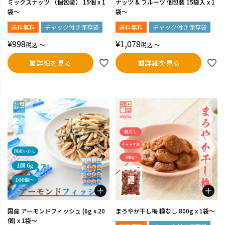
ミックスナッツ （個包装） 15個 x 1
ナッツ & フルーツ 個包装 15袋入 x 1
袋～
袋～
送料無料
チャック付き保存袋
送料無料
チャック付き保存袋
¥
998
¥
1,078
税込
〜
税込
〜
詳細を見る
詳細を見る
国産 アーモンドフィッシュ (6g x 20
まろやか干し梅 種なし 800g x 1袋～
個) x 1袋～