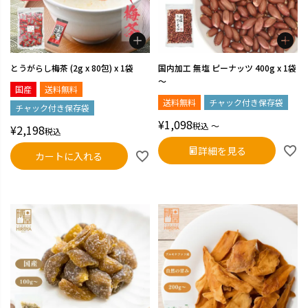
とうがらし梅茶 (2g x 80包) x 1袋
国内加工 無塩 ピーナッツ 400g x 1袋
～
国産
送料無料
送料無料
チャック付き保存袋
チャック付き保存袋
¥
1,098
税込
〜
¥
2,198
税込
詳細を見る
カートに入れる