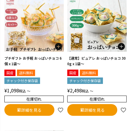
プチギフト お手軽 おっぱいチョコ 6
【通常】ピュアレ おっぱいチョコ 30
個 x 1袋～
0g x 1袋～
国産
送料無料
国産
送料無料
チャック付き保存袋
チャック付き保存袋
¥
1,098
¥
2,498
税込
〜
税込
〜
在庫切れ
在庫切れ
詳細を見る
詳細を見る