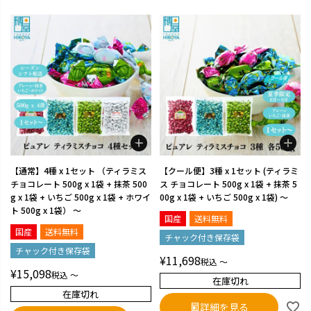
【通常】4種 x 1セット （ティラミス
【クール便】3種 x 1セット (ティラミ
チョコレート 500g x 1袋 + 抹茶 500
ス チョコレート 500g x 1袋 + 抹茶 5
g x 1袋 + いちご 500g x 1袋 + ホワイ
00g x 1袋 + いちご 500g x 1袋) ～
ト 500g x 1袋） ～
国産
送料無料
国産
送料無料
チャック付き保存袋
チャック付き保存袋
¥
11,698
税込
〜
¥
15,098
税込
〜
在庫切れ
在庫切れ
詳細を見る