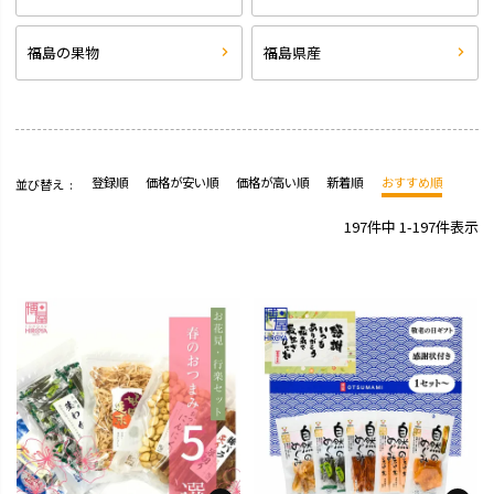
福島の果物
福島県産
登録順
価格が安い順
価格が高い順
新着順
おすすめ順
並び替え
197
件中
1
-
197
件表示