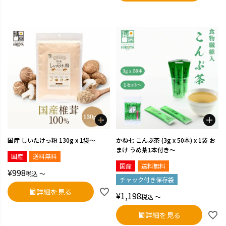
国産 しいたけっ粉 130g x 1袋～
かね七 こんぶ茶 (3g x 50本) x 1袋 お
まけ うめ茶1本付き～
国産
送料無料
国産
送料無料
¥
998
税込
〜
チャック付き保存袋
詳細を見る
¥
1,198
税込
〜
詳細を見る