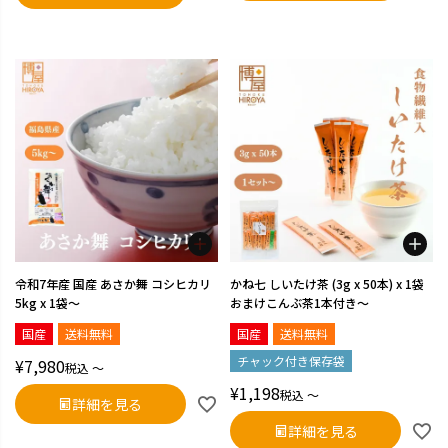
令和7年産 国産 あさか舞 コシヒカリ
かね七 しいたけ茶 (3g x 50本) x 1袋
5kg x 1袋～
おまけこんぶ茶1本付き～
国産
送料無料
国産
送料無料
チャック付き保存袋
¥
7,980
税込
〜
¥
1,198
税込
〜
詳細を見る
詳細を見る