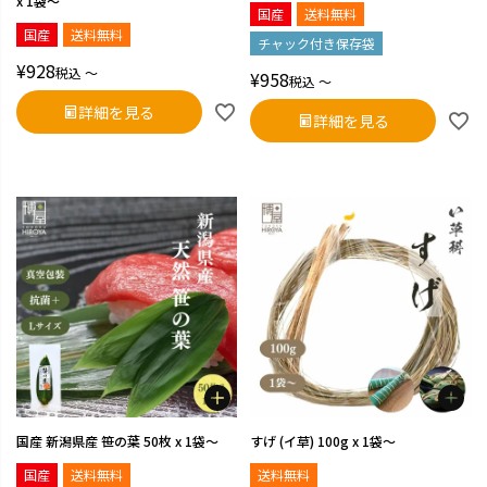
x 1袋～
国産
送料無料
国産
送料無料
チャック付き保存袋
¥
928
税込
〜
¥
958
税込
〜
詳細を見る
詳細を見る
国産 新潟県産 笹の葉 50枚 x 1袋～
すげ (イ草) 100g x 1袋～
国産
送料無料
送料無料