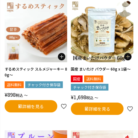
するめスティック スルメジャーキー 8
国産 まいたけ パウダー 60g x 1袋～
0g～
国産
送料無料
送料無料
チャック付き保存袋
チャック付き保存袋
¥
898
税込
〜
¥
1,698
税込
〜
詳細を見る
詳細を見る