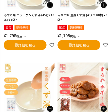
みやこ飴 コラーゲンくず湯 (45g x 10
みやこ飴 生姜くず湯 (45g x 10本) x 1
本) x 1袋～
袋～
国産
送料無料
国産
送料無料
¥
1,798
¥
1,798
税込
〜
税込
〜
詳細を見る
詳細を見る