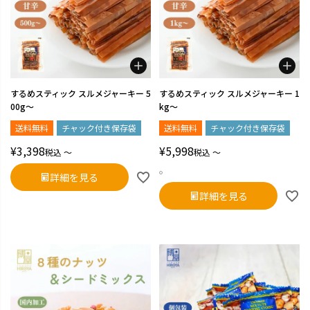
するめスティック スルメジャーキー 5
するめスティック スルメジャーキー 1
00g～
kg～
送料無料
チャック付き保存袋
送料無料
チャック付き保存袋
¥
3,398
¥
5,998
税込
〜
税込
〜
。
詳細を見る
詳細を見る