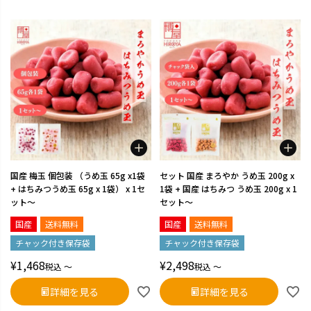
国産 梅玉 個包装 （うめ玉 65g x1袋
セット 国産 まろやか うめ玉 200g x
+ はちみつうめ玉 65g x 1袋） x 1セ
1袋 + 国産 はちみつ うめ玉 200g x 1
ット～
セット～
国産
送料無料
国産
送料無料
チャック付き保存袋
チャック付き保存袋
¥
1,468
¥
2,498
税込
〜
税込
〜
詳細を見る
詳細を見る