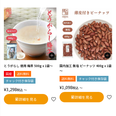
とうがらし 徳用 梅茶 500g x 1袋～
国内加工 無塩 ピーナッツ 400g x 1袋
～
国産
送料無料
送料無料
チャック付き保存袋
チャック付き保存袋
¥
1,098
税込
〜
¥
3,298
税込
〜
詳細を見る
詳細を見る