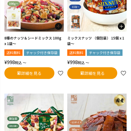
8種のナッツ＆シードミックス 100g
ミックスナッツ （個包装） 15個 x 1
x 1袋～
袋～
送料無料
チャック付き保存袋
送料無料
チャック付き保存袋
¥
998
¥
998
税込
〜
税込
〜
詳細を見る
詳細を見る