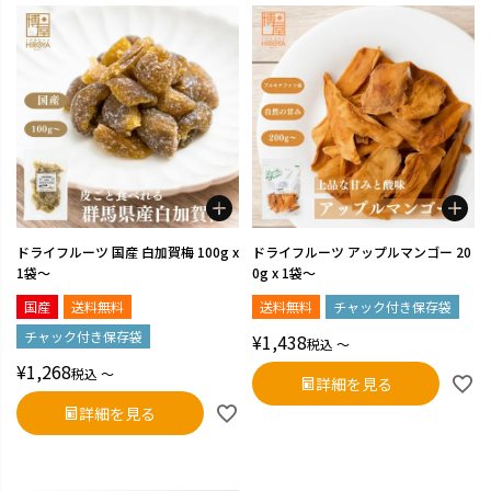
ドライフルーツ 国産 白加賀梅 100g x
ドライフルーツ アップルマンゴー 20
1袋～
0g x 1袋～
国産
送料無料
送料無料
チャック付き保存袋
チャック付き保存袋
¥
1,438
税込
〜
¥
1,268
税込
〜
詳細を見る
詳細を見る