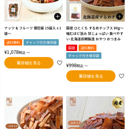
ナッツ & フルーツ 個包装 15袋入 x 1
国産 ひとくち するめチップス 80g～
袋～
噛むほど旨み 甘じょっぱい 食べやす
い 北海道函館製造 おやつ おつまみ
送料無料
チャック付き保存袋
国産
送料無料
¥
1,078
税込
〜
チャック付き保存袋
詳細を見る
¥
998
税込
〜
詳細を見る