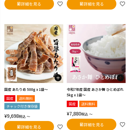
詳細を見る
詳細を見る
国産 あたりめ 500g x 1袋～
令和7年産 国産 あさか舞 ひとめぼれ
5kg x 1袋～
国産
送料無料
国産
送料無料
チャック付き保存袋
¥
7,880
税込
〜
¥
9,698
税込
〜
詳細を見る
詳細を見る