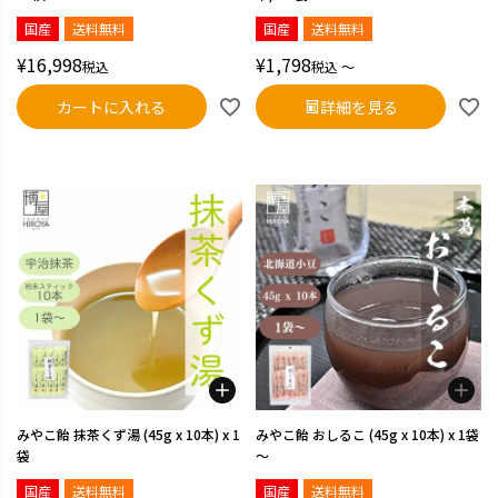
国産
送料無料
国産
送料無料
¥
16,998
¥
1,798
税込
税込
〜
カートに入れる
詳細を見る
みやこ飴 抹茶くず湯 (45g x 10本) x 1
みやこ飴 おしるこ (45g x 10本) x 1袋
袋
～
国産
送料無料
国産
送料無料