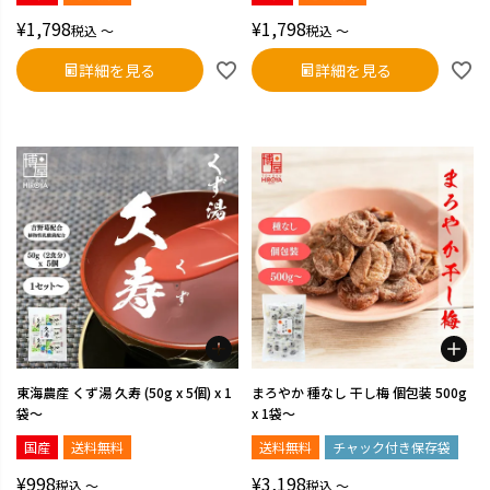
¥
1,798
¥
1,798
税込
〜
税込
〜
詳細を見る
詳細を見る
東海農産 くず湯 久寿 (50g x 5個) x 1
まろやか 種なし 干し梅 個包装 500g
袋～
x 1袋～
国産
送料無料
送料無料
チャック付き保存袋
¥
998
¥
3,198
税込
〜
税込
〜