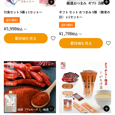
行楽セット 5種 x 1セット～
ギフト セット おつまみ 5種 （敬老の
日） x 1セット～
送料無料
送料無料
¥
5,998
税込
〜
¥
1,798
税込
〜
詳細を見る
詳細を見る