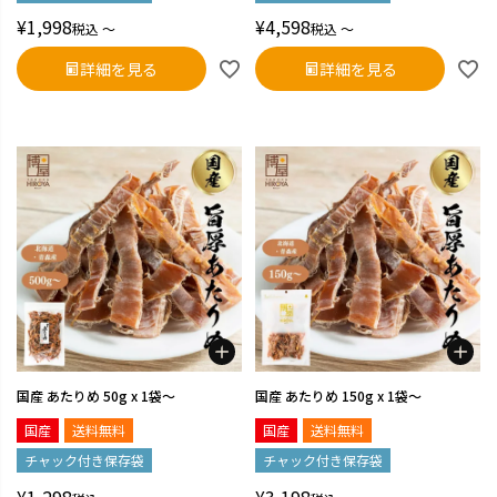
¥
1,998
¥
4,598
税込
〜
税込
〜
詳細を見る
詳細を見る
国産 あたりめ 50g x 1袋～
国産 あたりめ 150g x 1袋～
国産
送料無料
国産
送料無料
チャック付き保存袋
チャック付き保存袋
¥
1,298
¥
3,198