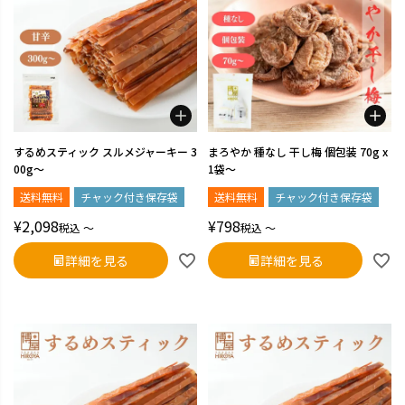
するめスティック スルメジャーキー 3
まろやか 種なし 干し梅 個包装 70g x
00g～
1袋～
送料無料
チャック付き保存袋
送料無料
チャック付き保存袋
¥
2,098
¥
798
税込
〜
税込
〜
詳細を見る
詳細を見る