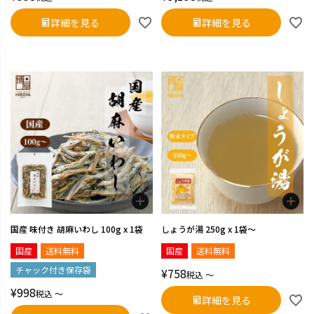
詳細を見る
詳細を見る
国産 味付き 胡麻いわし 100g x 1袋
しょうが湯 250g x 1袋～
国産
送料無料
国産
送料無料
チャック付き保存袋
¥
758
税込
〜
¥
998
税込
〜
詳細を見る