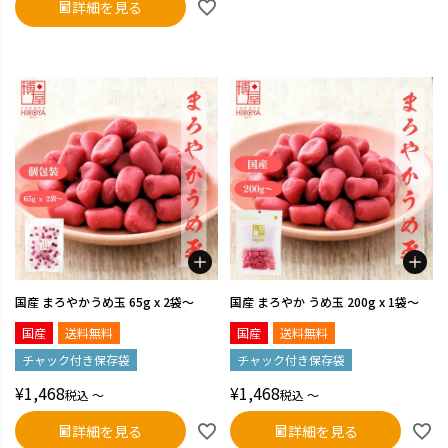
詳細を見る
国産 まろやかうめ玉 65g x 2袋～
国産 まろやか うめ玉 200g x 1袋～
国産
送料無料
国産
送料無料
チャック付き保存袋
チャック付き保存袋
¥
1,468
¥
1,468
税込
〜
税込
〜
詳細を見る
詳細を見る