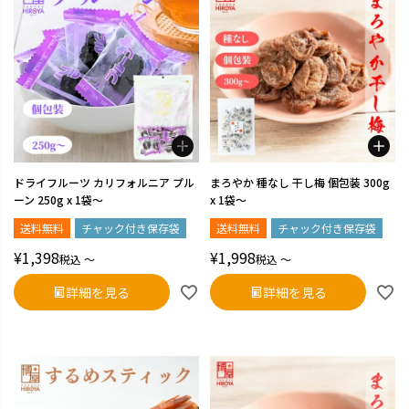
ドライフルーツ カリフォルニア プル
まろやか 種なし 干し梅 個包装 300g
ーン 250g x 1袋～
x 1袋～
送料無料
チャック付き保存袋
送料無料
チャック付き保存袋
¥
1,398
¥
1,998
税込
〜
税込
〜
詳細を見る
詳細を見る