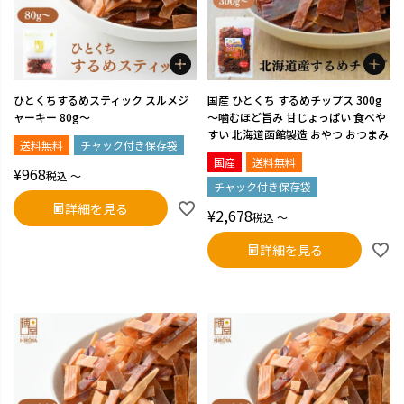
ひとくちするめスティック スルメジ
国産 ひとくち するめチップス 300g
ャーキー 80g～
～噛むほど旨み 甘じょっぱい 食べや
すい 北海道函館製造 おやつ おつまみ
送料無料
チャック付き保存袋
国産
送料無料
¥
968
税込
〜
チャック付き保存袋
詳細を見る
¥
2,678
税込
〜
詳細を見る