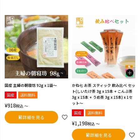
国産 主婦の朝寝坊 92g x 1袋～
かね七 お茶 スティック 飲み比べ セッ
ト(しいたけ茶 3g x 15本 + こんぶ茶
国産
送料無料
3g x 15本 + うめ茶 3g x 15本) x 1セ
ット～
¥
918
税込
〜
国産
送料無料
詳細を見る
¥
1,198
税込
〜
詳細を見る