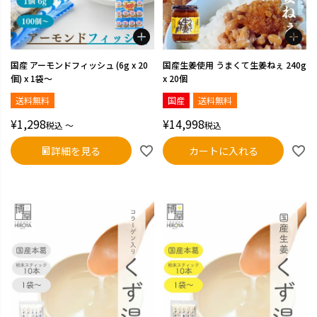
国産 アーモンドフィッシュ (6g x 20
国産生姜使用 うまくて生姜ねぇ 240g
個) x 1袋～
x 20個
送料無料
国産
送料無料
¥
1,298
¥
14,998
税込
〜
税込
詳細を見る
カートに入れる