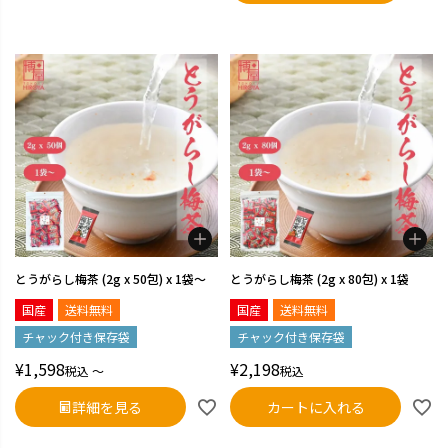
とうがらし梅茶 (2g x 50包) x 1袋～
とうがらし梅茶 (2g x 80包) x 1袋
国産
送料無料
国産
送料無料
チャック付き保存袋
チャック付き保存袋
¥
1,598
¥
2,198
税込
〜
税込
詳細を見る
カートに入れる