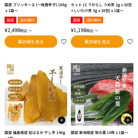
国産 プリッキーヌ (一味唐辛子) 100g
セット (とうがらし うめ茶 2g x 20包
ｘ1袋～
+しいたけ茶 3g x 20包) x 1袋～
国産
送料無料
国産
送料無料
¥
2,498
¥
1,198
税込
〜
税込
〜
詳細を見る
詳細を見る
国産 福島県産 紅はるか 干し芋 140g
国産 新潟県産 笹の葉 10枚 x 1袋～