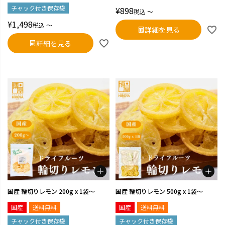
チャック付き保存袋
¥
898
税込
〜
¥
1,498
税込
〜
詳細を見る
詳細を見る
国産 輪切りレモン 200g x 1袋～
国産 輪切りレモン 500g x 1袋～
国産
送料無料
国産
送料無料
チャック付き保存袋
チャック付き保存袋