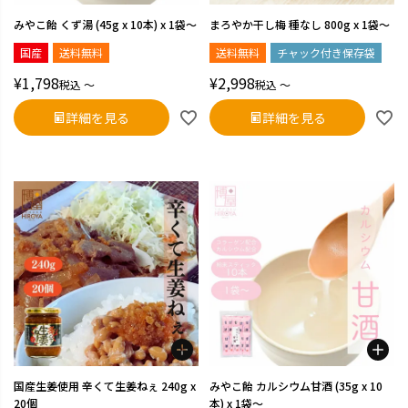
みやこ飴 くず湯 (45g x 10本) x 1袋～
まろやか干し梅 種なし 800g x 1袋～
国産
送料無料
送料無料
チャック付き保存袋
¥
1,798
¥
2,998
税込
〜
税込
〜
詳細を見る
詳細を見る
国産生姜使用 辛くて生姜ねぇ 240g x
みやこ飴 カルシウム甘酒 (35g x 10
20個
本) x 1袋～