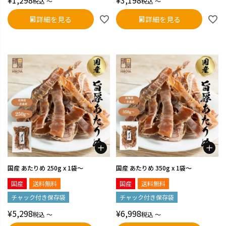
税込
〜
税込
〜
詳細を見る
詳細を見る
国産 あたりめ 250g x 1袋～
国産 あたりめ 350g x 1袋～
国産
送料無料
国産
送料無料
チャック付き保存袋
チャック付き保存袋
¥
5,298
¥
6,998
税込
〜
税込
〜