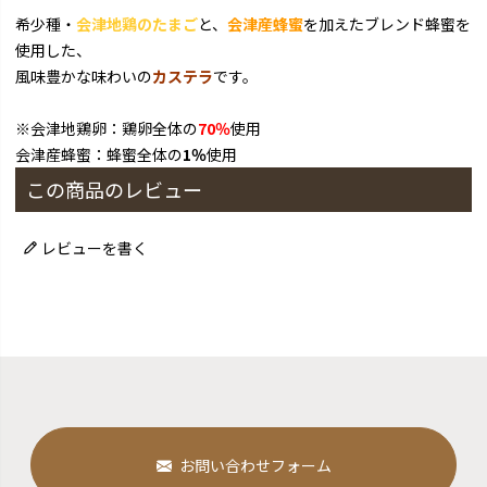
希少種・
会津地鶏のたまご
と、
会津産蜂蜜
を加えたブレンド蜂蜜を
使用した、
風味豊かな味わいの
カステラ
です。
※会津地鶏卵：鶏卵全体の
70％
使用
会津産蜂蜜：蜂蜜全体の
1％
使用
この商品のレビュー
レビューを書く
お問い合わせフォーム