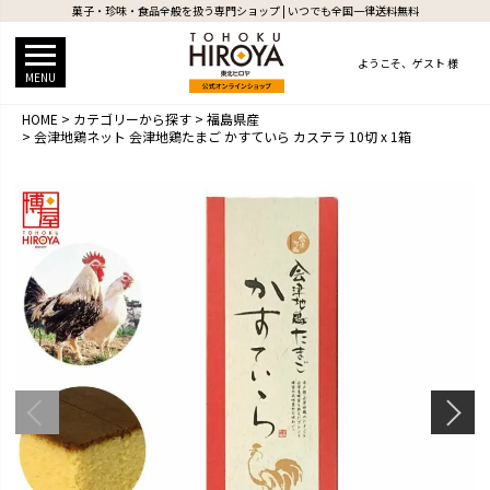
菓子・珍味・食品全般を扱う専門ショップ | いつでも全国一律送料無料
ようこそ、
ゲスト 様
MENU
HOME
カテゴリーから探す
福島県産
会津地鶏ネット 会津地鶏たまご かすていら カステラ 10切 x 1箱