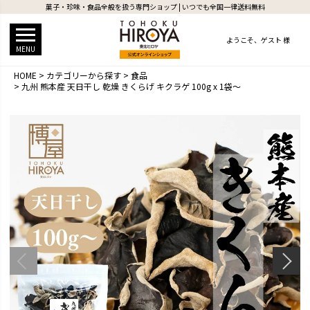
菓子・珍味・食品全般を扱う専門ショップ | いつでも全国一律送料無料
ようこそ、
ゲスト 様
MENU
HOME
カテゴリーから探す
食品
九州 熊本産 天日干し 乾燥 きくらげ キクラゲ 100g x 1袋～