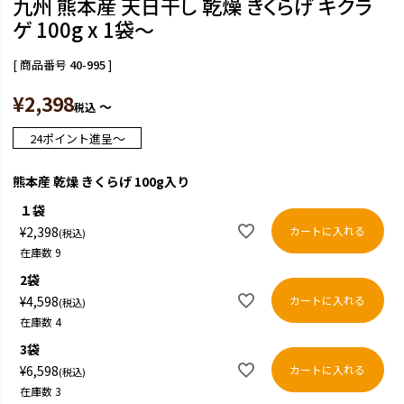
九州 熊本産 天日干し 乾燥 きくらげ キクラ
ゲ 100g x 1袋～
商品番号
40-995
¥
2,398
〜
税込
〜
24
ポイント進呈
熊本産 乾燥 きくらげ 100g入り
１袋
カートに入れる
¥
2,398
税込
在庫数
9
2袋
カートに入れる
¥
4,598
税込
在庫数
4
3袋
カートに入れる
¥
6,598
税込
在庫数
3