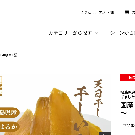
ようこそ、
ゲスト 様
カテゴリーから探す
シーンから
0g x 1袋～
国
福島県産
げました
国産 
～
商品番