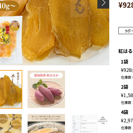
¥
92
9
ポ
紅はる
1袋
¥
928
在庫数
2袋
¥
1,5
在庫数
4袋
¥
2,9
在庫数