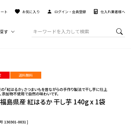
カート
お気に入り
ログイン・会員登録
仕入れ業者様へ
探す
産
送料無料
の「紅はるか」さつまいもを昔ながらの手作り製法で干し芋に仕上
。添加物不使用で自然の味わいです。
福島県産 紅はるか 干し芋 140g x 1袋
号
130301-0031