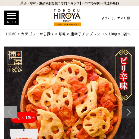
菓子・珍味・食品全般を扱う専門ショップ | いつでも全国一律送料無料
ようこそ、
ゲスト 様
MENU
HOME
カテゴリーから探す
珍味
唐辛子チップレンコン 100g x 1袋～