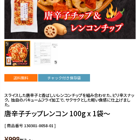
送料無料
チャック付き保存袋
スライスした唐辛子と香ばしいレンコンチップを組み合わせた、ピリ辛スナッ
ク。 独自のバキュームフライ加工で、サクサクとした軽い食感に仕上げまし
た。
唐辛子チップレンコン 100g x 1袋～
商品番号
130301-0058-01
¥
998