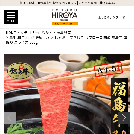
菓子・珍味・食品全般を扱う専門ショップ | いつでも全国一律送料無料
ようこそ、
ゲスト 様
MENU
HOME
カテゴリーから探す
福島県産
黒毛 和牛 a5 a4 等級 しゃぶしゃぶ用 すき焼き リブロース 国産 福島牛 霜
降り スライス 500g