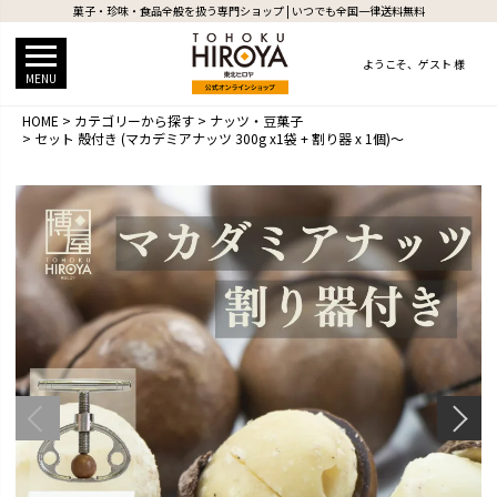
菓子・珍味・食品全般を扱う専門ショップ | いつでも全国一律送料無料
ようこそ、
ゲスト 様
MENU
HOME
カテゴリーから探す
ナッツ・豆菓子
セット 殻付き (マカデミアナッツ 300g x1袋 + 割り器 x 1個)～