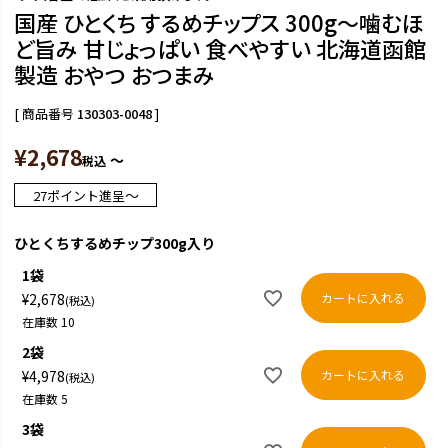
国産 ひとくち するめチップス 300g～噛むほ
ど旨み 甘じょっぱい 食べやすい 北海道函館
製造 おやつ おつまみ
商品番号
130303-0048
¥
2,678
〜
税込
〜
27
ポイント進呈
ひとくちするめチップ300g入り
1袋
カートに入れる
¥
2,678
税込
在庫数
10
2袋
カートに入れる
¥
4,978
税込
在庫数
5
3袋