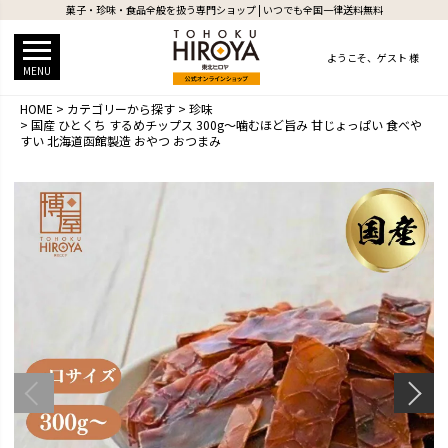
菓子・珍味・食品全般を扱う専門ショップ | いつでも全国一律送料無料
ようこそ、
ゲスト 様
MENU
HOME
カテゴリーから探す
珍味
国産 ひとくち するめチップス 300g～噛むほど旨み 甘じょっぱい 食べや
すい 北海道函館製造 おやつ おつまみ