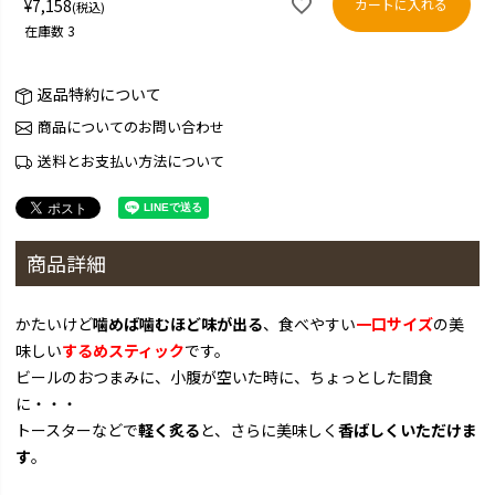
カートに入れる
¥
7,158
税込
在庫数
3
返品特約について
商品についてのお問い合わせ
送料とお支払い方法について
商品詳細
かたいけど
噛めば噛むほど味が出る
、食べやすい
一口サイズ
の美
味しい
するめスティック
です。
ビールのおつまみに、小腹が空いた時に、ちょっとした間食
に・・・
トースターなどで
軽く炙る
と、さらに美味しく
香ばしくいただけま
す
。