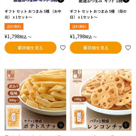
ギフト セット おつまみ 5種 （お中
ギフト セット おつまみ 5種 （母の
元） x 1セット～
日） x 1セット～
送料無料
送料無料
¥
1,798
¥
1,798
税込
〜
税込
〜
詳細を見る
詳細を見る