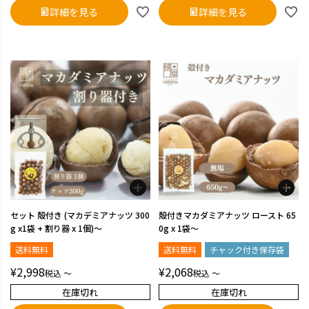
詳細を見る
詳細を見る
セット 殻付き (マカデミアナッツ 300
殻付きマカダミアナッツ ロースト 65
g x1袋 + 割り器 x 1個)～
0g x 1袋～
送料無料
送料無料
チャック付き保存袋
¥
2,998
¥
2,068
税込
〜
税込
〜
在庫切れ
在庫切れ