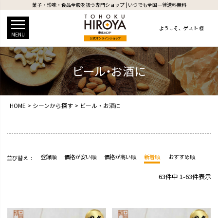
菓子・珍味・食品全般を扱う専門ショップ | いつでも全国一律送料無料
ようこそ、
ゲスト 様
MENU
ビール・お酒に
HOME
シーンから探す
ビール・お酒に
登録順
価格が安い順
価格が高い順
新着順
おすすめ順
並び替え
63
件中
1
-
63
件表示