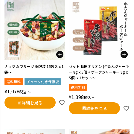
ナッツ & フルーツ 個包装 15袋入 x 1
セット 秋田オリオン (牛たんジャーキ
袋～
ー 8g x 5個 + ポークジャーキー 8g x
5個) x 1セット～
送料無料
チャック付き保存袋
送料無料
¥
1,078
税込
〜
¥
1,398
税込
〜
詳細を見る
詳細を見る