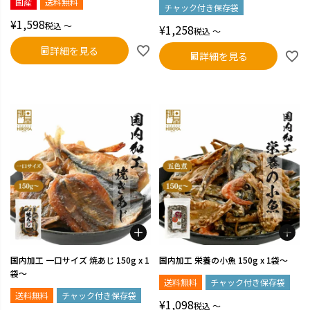
国産
送料無料
チャック付き保存袋
¥
1,598
税込
〜
¥
1,258
税込
〜
詳細を見る
詳細を見る
国内加工 一口サイズ 焼あじ 150g x 1
国内加工 栄養の小魚 150g x 1袋～
袋～
送料無料
チャック付き保存袋
送料無料
チャック付き保存袋
¥
1,098
税込
〜