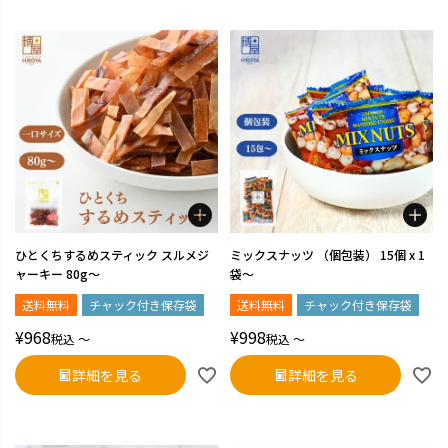
ひとくちするめスティック スルメジ
ミックスナッツ （個包装） 15個 x 1
ャーキー 80g～
袋～
送料無料
チャック付き保存袋
送料無料
チャック付き保存袋
¥
968
¥
998
税込
〜
税込
〜
詳細を見る
詳細を見る