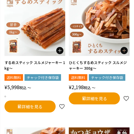
するめスティック スルメジャーキー 1
ひとくちするめスティック スルメジ
kg～
ャーキー 300g～
送料無料
チャック付き保存袋
送料無料
チャック付き保存袋
¥
5,998
¥
2,198
税込
〜
税込
〜
。
詳細を見る
詳細を見る