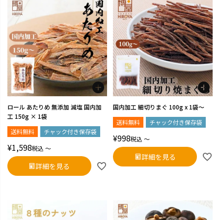
ロール あたりめ 無添加 減塩 国内加
国内加工 細切りまぐ 100g x 1袋～
工 150g × 1袋
送料無料
チャック付き保存袋
送料無料
チャック付き保存袋
¥
998
税込
〜
¥
1,598
税込
〜
詳細を見る
詳細を見る