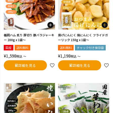
楯岡ハム 炙り 厚切り 豚バラジャーキ
揚げにんにく 焼にんにく フライドガ
ー 200g x 1袋～
ーリック 150g x 1袋～
国産
送料無料
送料無料
チャック付き保存袋
¥
1,598
¥
1,198
税込
〜
税込
〜
詳細を見る
詳細を見る