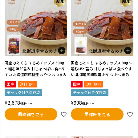
国産 ひとくち するめチップス 300g
国産 ひとくち するめチップス 80g～
～噛むほど旨み 甘じょっぱい 食べや
噛むほど旨み 甘じょっぱい 食べやす
すい 北海道函館製造 おやつ おつまみ
い 北海道函館製造 おやつ おつまみ
国産
送料無料
国産
送料無料
チャック付き保存袋
チャック付き保存袋
¥
2,678
¥
998
税込
〜
税込
〜
詳細を見る
詳細を見る