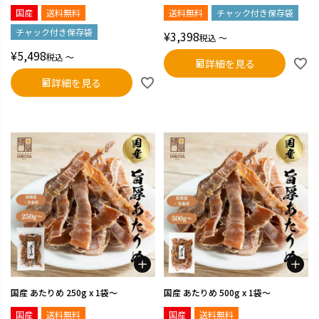
国産
送料無料
送料無料
チャック付き保存袋
チャック付き保存袋
¥
3,398
税込
〜
¥
5,498
税込
〜
詳細を見る
詳細を見る
国産 あたりめ 250g x 1袋～
国産 あたりめ 500g x 1袋～
国産
送料無料
国産
送料無料