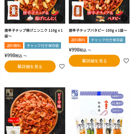
唐辛子チップ揚げニンニク 110g x 1
唐辛子チップバタピー 100g x 1袋～
袋～
送料無料
チャック付き保存袋
送料無料
チャック付き保存袋
¥
998
税込
〜
¥
998
税込
〜
詳細を見る
詳細を見る