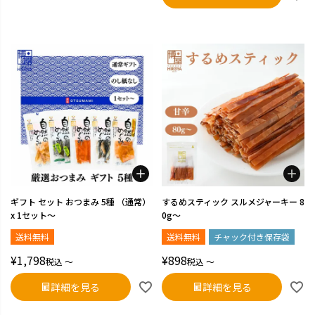
ギフト セット おつまみ 5種 （通常）
するめスティック スルメジャーキー 8
x 1セット～
0g～
送料無料
送料無料
チャック付き保存袋
¥
1,798
¥
898
税込
〜
税込
〜
詳細を見る
詳細を見る