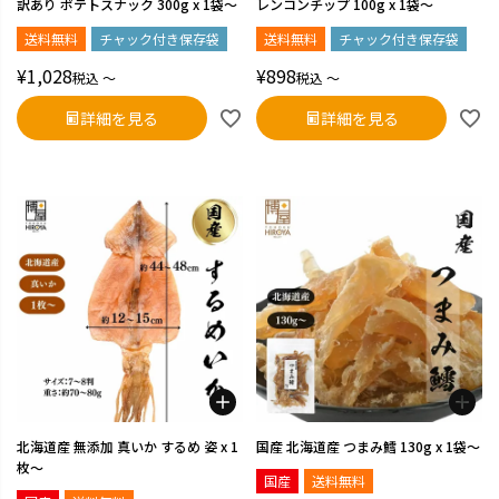
訳あり ポテトスナック 300g x 1袋～
レンコンチップ 100g x 1袋～
送料無料
チャック付き保存袋
送料無料
チャック付き保存袋
¥
1,028
¥
898
税込
〜
税込
〜
詳細を見る
詳細を見る
北海道産 無添加 真いか するめ 姿 x 1
国産 北海道産 つまみ鱈 130g x 1袋～
枚～
国産
送料無料