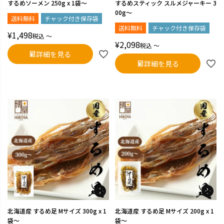
するめソーメン 250g x 1袋～
するめスティック スルメジャーキー 3
00g～
送料無料
チャック付き保存袋
送料無料
チャック付き保存袋
¥
1,498
税込
〜
¥
2,098
税込
〜
詳細を見る
詳細を見る
北海道産 するめ足 Mサイズ 300g x 1
北海道産 するめ足 Mサイズ 200g x 1
袋～
袋～