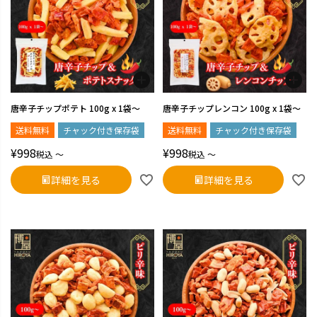
唐辛子チップポテト 100g x 1袋～
唐辛子チップレンコン 100g x 1袋～
送料無料
チャック付き保存袋
送料無料
チャック付き保存袋
¥
998
¥
998
税込
〜
税込
〜
詳細を見る
詳細を見る