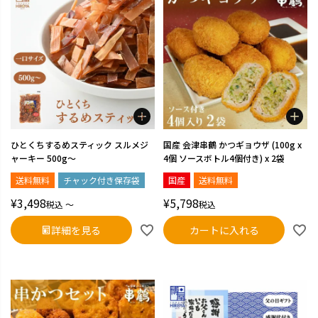
ひとくちするめスティック スルメジ
国産 会津串鶴 かつギョウザ (100g x
ャーキー 500g～
4個 ソースボトル4個付き) x 2袋
送料無料
チャック付き保存袋
国産
送料無料
¥
3,498
¥
5,798
税込
〜
税込
詳細を見る
カートに入れる