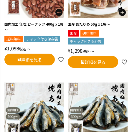
国内加工 無塩 ピーナッツ 400g x 1袋
国産 あたりめ 50g x 1袋～
～
国産
送料無料
送料無料
チャック付き保存袋
チャック付き保存袋
¥
1,098
税込
〜
¥
1,298
税込
〜
詳細を見る
詳細を見る