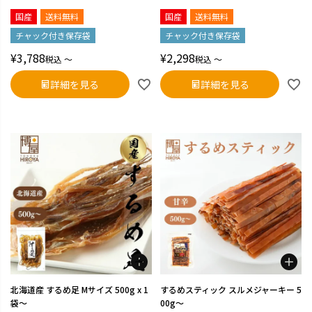
国産
送料無料
国産
送料無料
チャック付き保存袋
チャック付き保存袋
¥
3,788
¥
2,298
税込
〜
税込
〜
詳細を見る
詳細を見る
北海道産 するめ足 Mサイズ 500g x 1
するめスティック スルメジャーキー 5
袋～
00g～