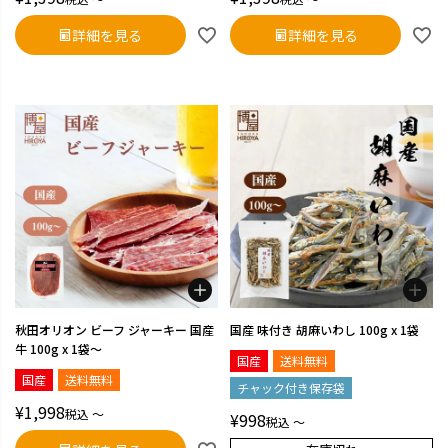
詳細を見る
詳細を見る
秋田オリオン ビーフ ジャーキー 国産
国産 味付き 胡麻いわし 100g x 1袋
牛 100g x 1袋～
国産
送料無料
国産
送料無料
チャック付き保存袋
¥
1,998
税込
〜
¥
998
税込
〜