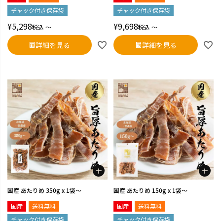
チャック付き保存袋
チャック付き保存袋
¥
5,298
¥
9,698
税込
〜
税込
〜
詳細を見る
詳細を見る
国産 あたりめ 350g x 1袋～
国産 あたりめ 150g x 1袋～
国産
送料無料
国産
送料無料
チャック付き保存袋
チャック付き保存袋