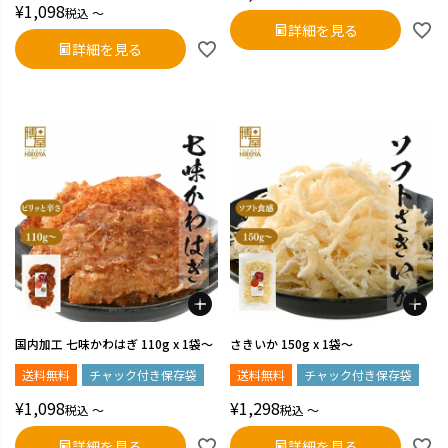
¥
1,098
税込
〜
詳細を見る
詳細を見る
国内加工 七味かわはぎ 110g x 1袋～
さきいか 150g x 1袋～
送料無料
チャック付き保存袋
送料無料
チャック付き保存袋
¥
1,098
¥
1,298
税込
〜
税込
〜
詳細を見る
詳細を見る