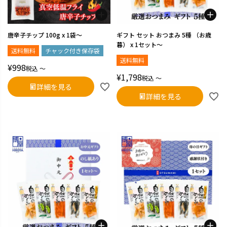
唐辛子チップ 100g x 1袋～
ギフト セット おつまみ 5種 （お歳
暮） x 1セット～
送料無料
チャック付き保存袋
送料無料
¥
998
税込
〜
¥
1,798
税込
〜
詳細を見る
詳細を見る