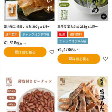
国内加工 焼えいひれ 200g x 1袋～
三陸産 茎わかめ 235g x 1袋～
送料無料
チャック付き保存袋
国産
送料無料
チャック付き保存袋
¥
1,518
税込
〜
¥
1,478
税込
〜
詳細を見る
詳細を見る