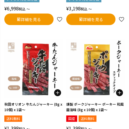
¥
6,998
¥
3,198
税込
〜
税込
〜
詳細を見る
詳細を見る
秋田オリオン 牛たんジャーキー (8g x
燻製 ポークジャーキー ポーキー 和風
10個) x 1袋～
醤油味 (8g x 10個) x 1袋～
送料無料
国産
送料無料
¥
1,398
¥
1,398
税込
〜
税込
〜