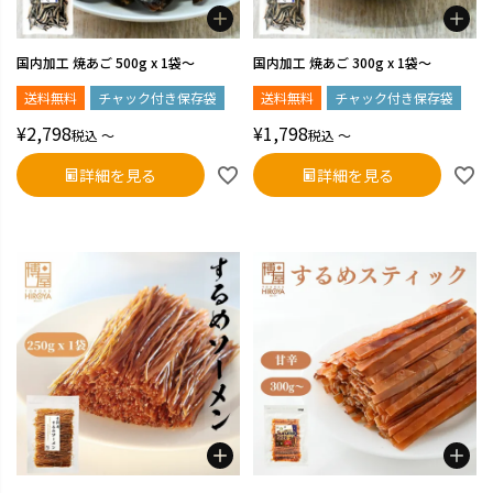
国内加工 焼あご 500g x 1袋～
国内加工 焼あご 300g x 1袋～
送料無料
チャック付き保存袋
送料無料
チャック付き保存袋
¥
2,798
¥
1,798
税込
〜
税込
〜
詳細を見る
詳細を見る