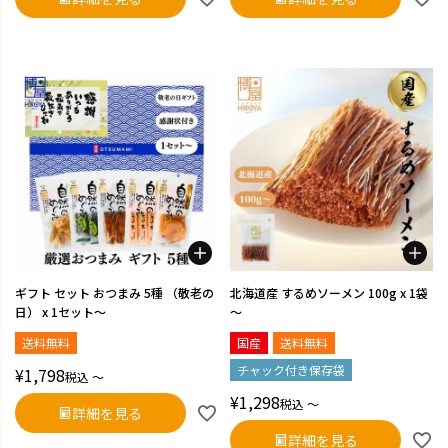
ギフト セット おつまみ 5種 （敬老の
北海道産 するめソーメン 100g x 1袋
日） x 1セット～
～
送料無料
国産
送料無料
チャック付き保存袋
¥
1,798
税込
〜
¥
1,298
税込
〜
詳細を見る
詳細を見る