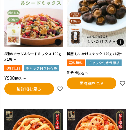
8種のナッツ＆シードミックス 100g
博屋 しいたけスナック 120g x1袋～
x 1袋～
送料無料
チャック付き保存袋
送料無料
チャック付き保存袋
¥
998
税込
〜
¥
998
税込
〜
詳細を見る
詳細を見る