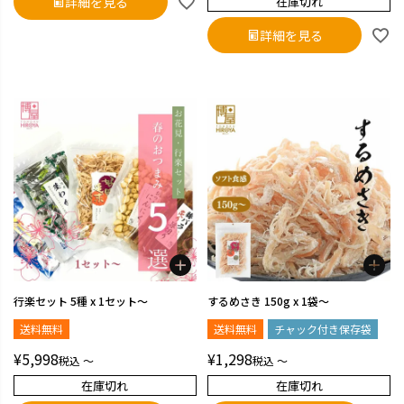
詳細を見る
在庫切れ
詳細を見る
行楽セット 5種 x 1セット～
するめさき 150g x 1袋～
送料無料
送料無料
チャック付き保存袋
¥
5,998
¥
1,298
税込
〜
税込
〜
在庫切れ
在庫切れ