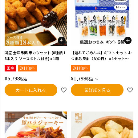
国産 会津串鶴 串カツセット (8種類 1
【遅れてごめんね】ギフト セット お
8本入り ソースボトル付き) x 1箱
つまみ 5種 （父の日） x 1セット～
国産
送料無料
送料無料
¥
5,798
¥
1,798
税込
税込
〜
カートに入れる
詳細を見る